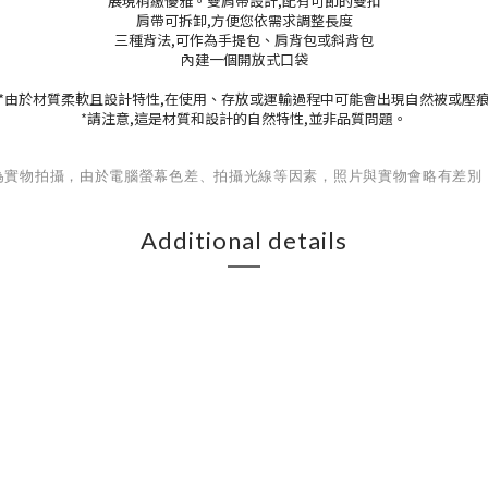
展現稍繳優雅。雙肩帶設計,配有可節的雙扣
肩帶可拆卸,方便您依需求調整長度
三種背法,可作為手提包、肩背包或斜背包
內建一個開放式口袋
*由於材質柔軟且設計特性,在使用、存放或運輸過程中可能會出現自然被或壓
*請注意,這是材質和設計的自然特性,並非品質問題。
為實物拍攝，由於電腦螢幕色差、拍攝光線等因素，照片與實物會略有差別
Additional details