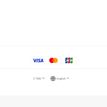
$
TWD
English