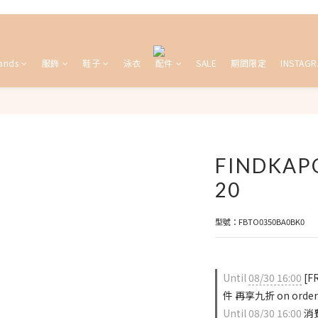
ands
服飾
鞋子
泳衣
配件
SALE
期間限定
INSTAG
FINDKAP
20
型號：FBTO0350BA0BK0
Until
08/30 16:00
[F
件 再享九折 on order
Until
08/30 16:00
消費