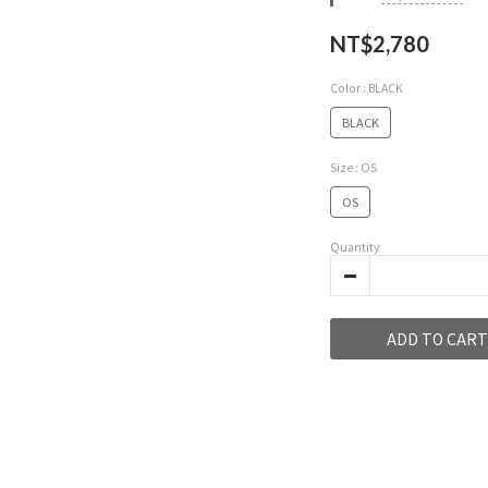
NT$2,780
Color
: BLACK
BLACK
Size
: OS
OS
Quantity
ADD TO CART