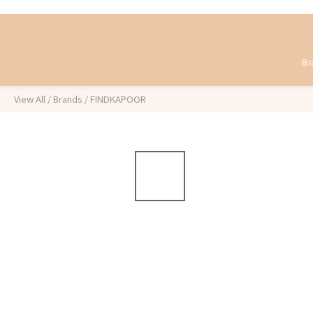
Br
View All
/
Brands
/
FINDKAPOOR