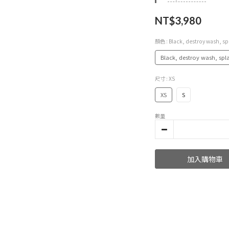
NT$3,980
顏色
: Black, destroy wash, sp
Black, destroy wash, spla
尺寸
: XS
XS
S
數量
加入購物車