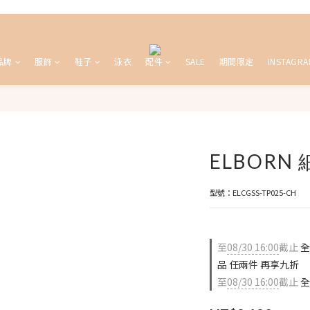
品牌
服飾
鞋子
泳衣
配件
SALE
期間限定
INSTAGRA
ELBORN
型號：ELCGSS-TP025-CH
至
08/30 16:00
截止
全
品 任兩件 再享九折
至
08/30 16:00
截止
全