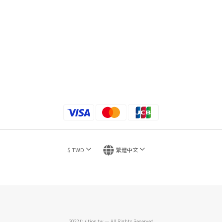
$
TWD
繁體中文
2022 fruition.tw — All Rights Reserved