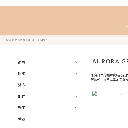
全部商品
/
品牌
/
AURORA GRAN
AURORA G
品牌
服飾
來自日本的輕珠寶時尚品牌
等款式，在日本當地深獲
泳衣
配件
鞋子
香氛