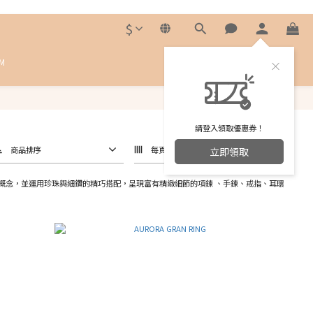
$
M
請登入領取優惠券！
商品排序
每頁顯示 24 個
立即領取
為設計概念，並運用珍珠與細鑽的精巧搭配，呈現富有精緻細節的項鍊 、手鍊、戒指、耳環