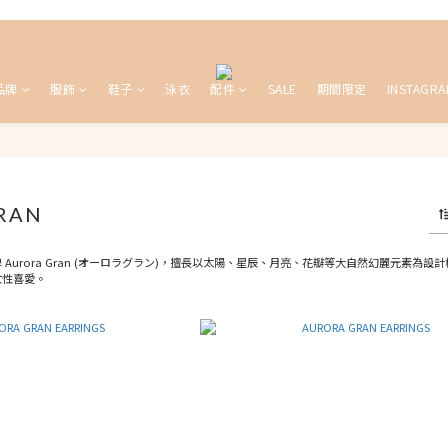
品牌
服飾
鞋子
泳衣
配件
SALE
期間限定
INSTAGRA
RAN
 Aurora Gran (オーロラグラン)，擅長以太陽、星辰、月亮、花瓣等大自然幻麗元素
女性喜愛。