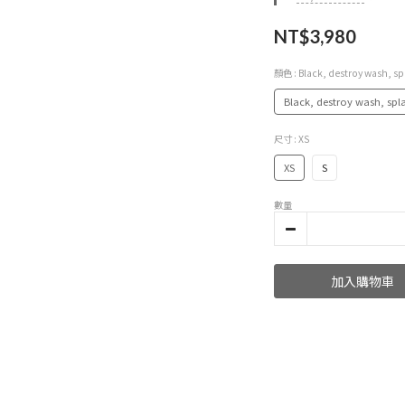
NT$3,980
顏色
: Black, destroy wash, sp
Black, destroy wash, spla
尺寸
: XS
XS
S
數量
加入購物車