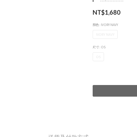
NT$1,680
顏色
: IVORY NAVY
IVORY NAVY
尺寸
: OS
OS