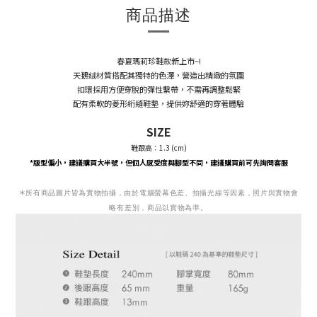
商品描述
春夏瑪莉珍鞋款新上市~!
天鵝絨材質搭配其獨特的色澤，營造出精緻的氛圍
扣環採用方便穿脫的彈性繫帶，不需再調整鬆緊
配有柔軟的菱形絎縫鞋墊，提供妳舒適的穿著體驗
SIZE
鞋跟高：1.3 (cm)
*版型偏小，
建議購買大半號，
但個人感受度與腳型不同，建議購買前可先詢問客服
＊
所有商品圖片皆為實物拍攝，由於電腦螢幕色差、拍攝光線等因素，照片與實物會
略有差別，商品以實物為準。