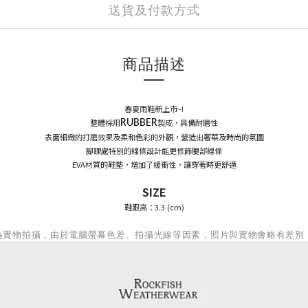
送貨及付款方式
商品描述
春夏雨鞋新上市~!
整體採用
製成，具備耐磨性
RUBBER
表面細緻的打磨效果及柔和色彩的外觀，營造出奢華及時尚的氛圍
腳踝處特別的線條設計能更修飾腿部線條
EVA材質的鞋墊，增加了緩衝性，讓穿著時更舒適
SIZE
鞋跟高：3.3 (cm)
為實物拍攝，由於電腦螢幕色差、拍攝光線等因素，照片與實物會略有差別