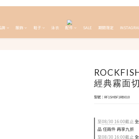
品牌
服飾
鞋子
泳衣
配件
SALE
期間限定
INSTAGRA
ROCKFIS
經典霧面
型號：RF1SHBF1RB010
至
08/30 16:00
截止
全
品 任兩件 再享九折
至
08/30 16:00
截止
全