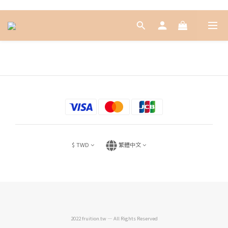
$
TWD
繁體中文
2022 fruition.tw — All Rights Reserved