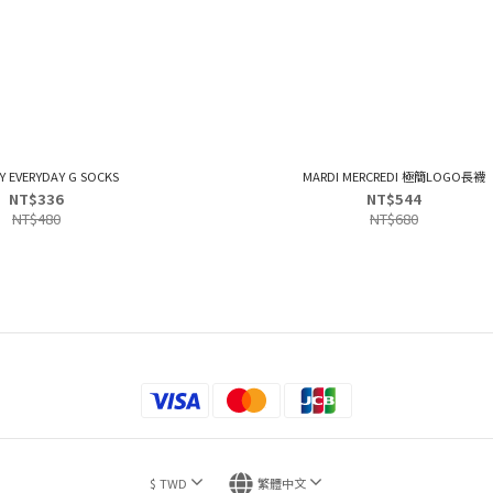
 EVERYDAY G SOCKS
MARDI MERCREDI 極簡LOGO長襪
NT$336
NT$544
NT$480
NT$680
$
TWD
繁體中文