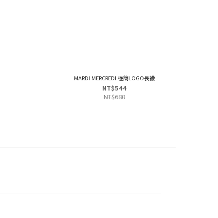
MARDI MERCREDI 極簡LOGO長襪
NT$544
NT$680