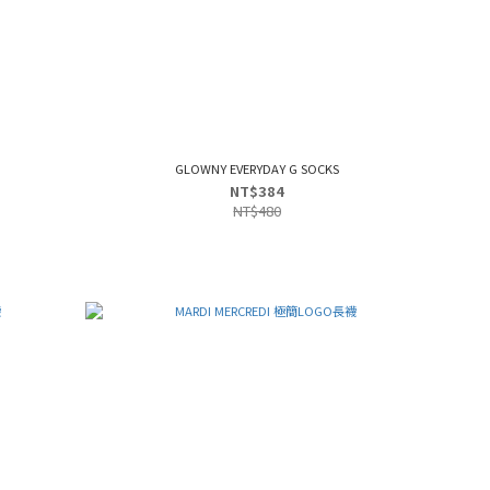
GLOWNY EVERYDAY G SOCKS
NT$384
NT$480