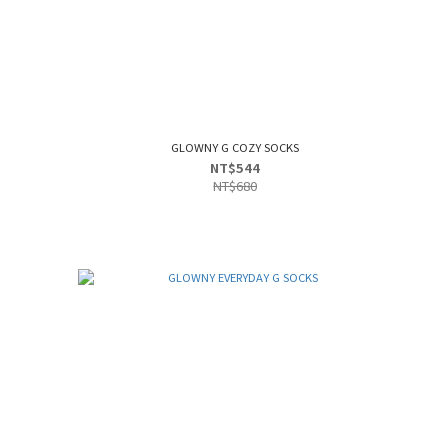
GLOWNY G COZY SOCKS
NT$544
NT$680